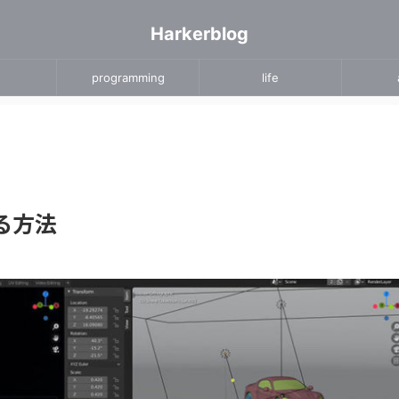
Harkerblog
programming
life
る方法