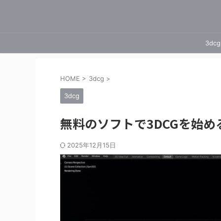
3dcg
HOME
>
3dcg
>
3dcg
無料のソフトで3DCGを始め
2025年12月15日