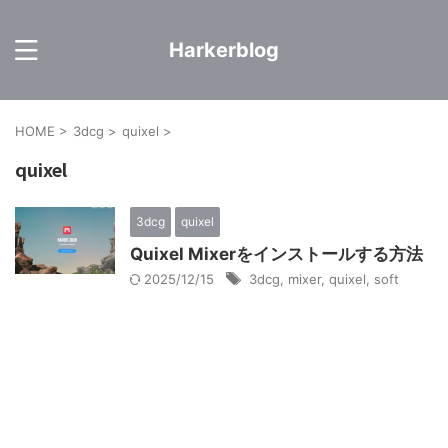
Harkerblog
HOME
>
3dcg
>
quixel
>
quixel
3dcg
quixel
Quixel Mixerをインストールする方法
2025/12/15
3dcg
,
mixer
,
quixel
,
soft