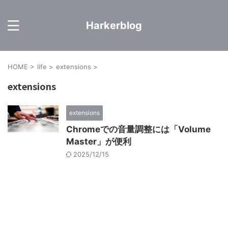
Harkerblog
HOME
>
life
>
extensions
>
extensions
extensions
Chromeでの音量調整には「Volume
Master」が便利
2025/12/15