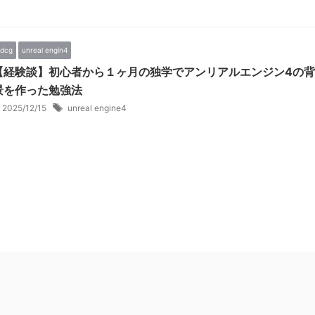
dcg
unreal engin4
【経験談】初心者から１ヶ月の独学でアンリアルエンジン4の背
景を作った勉強法
2025/12/15
unreal engine4