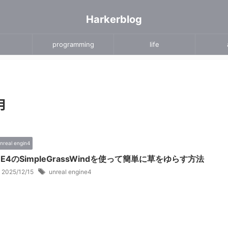
Harkerblog
programming
life
月
nreal engin4
UE4のSimpleGrassWindを使って簡単に草をゆらす方法
2025/12/15
unreal engine4