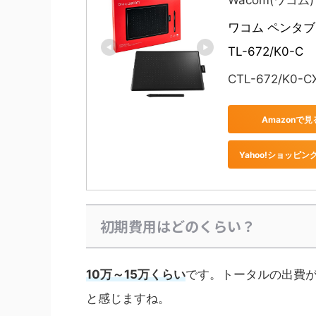
Wacom(ワコム)
ワコム ペンタブレ
TL-672/K0-C
CTL-672/K0-C
Amazonで見
Yahoo!ショッピン
初期費用はどのくらい？
10万～15万くらい
です。トータルの出費が
と感じますね。