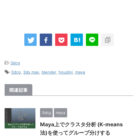
-
3dcg
-
3dcg
,
3ds max
,
blender
,
houdini
,
maya
関連記事
3dcg
maya
Maya上でクラスタ分析 (K-means
法)を使ってグループ分けする