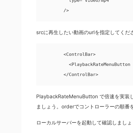
          type="video/mp4"

        />
srcに再生したい動画のurlを指定してくだ
        <ControlBar>

          <PlaybackRateMenuButton order={7} rates={[2, 1.5, 1.0, 0.5]} />

        </ControlBar>
PlaybackRateMenuButton で
ましょう。orderでコントローラーの順
ローカルサーバーを起動して確認しましょ