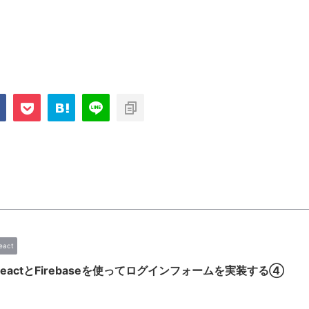
eact
ReactとFirebaseを使ってログインフォームを実装する④