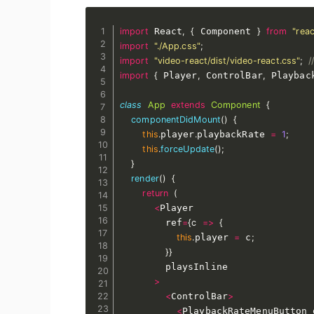
import
 React
,
{
 Component 
}
from
"reac
import
"./App.css"
;
import
"video-react/dist/video-react.css"
;
/
import
{
 Player
,
 ControlBar
,
 Playbac
class
App
extends
Component
{
componentDidMount
(
)
{
this
.
player
.
playbackRate 
=
1
;
this
.
forceUpdate
(
)
;
}
render
(
)
{
return
(
<
Player

        ref
=
{
c
=>
{
this
.
player 
=
 c
;
}
}
        playsInline

>
<
ControlBar
>
<
PlaybackRateMenuButton 