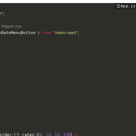
t"
;
/ import css
kRateMenuButton 
}
from
"video-react"
;
order
=
{
7
}
 rates
=
{
[
2
,
1.5
,
1.0
,
0.5
]
}
/
>