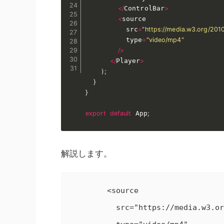
<
/
ControlBar
>
<
source

          src
=
"https://media.w3.org/2010
          type
=
"video/mp4"
/
>
<
/
Player
>
)
;
}
}
export
default
 App
;
解説します。
        <source

          src="https://media.w3.org/2010/05/sintel/trailer_hd.mp4"
